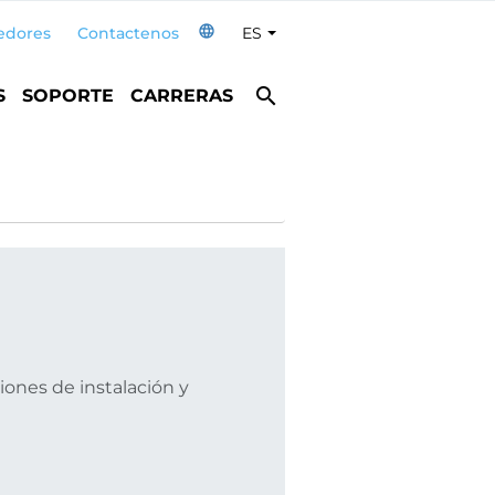
language
edores
Contactenos
ES
Toggle Dropdown
search
S
SOPORTE
CARRERAS
ones de instalación y