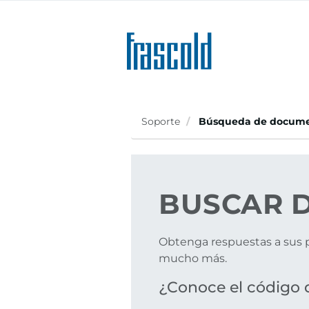
Skip
to
main
content
Soporte
Búsqueda de docume
BUSCAR
D
Obtenga respuestas a sus p
mucho más.
¿Conoce el código 