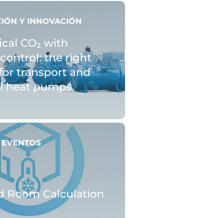
CIÓN Y INNOVACIÓN
ical CO₂ with
control: the right
for transport and
al heat pumps
Y EVENTOS
d Room Calculation