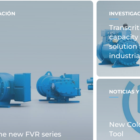
ACIÓN
INVESTIGA
Transcrit
capacity 
solution 
industri
NOTICIAS 
New Col
Tool
the new FVR series