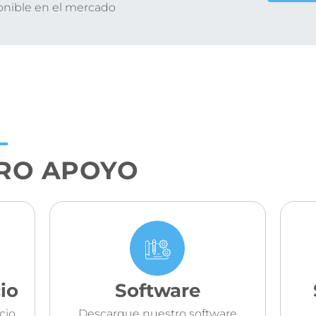
onible en el mercado
RO APOYO
io
Software
cio
Descargue nuestro software