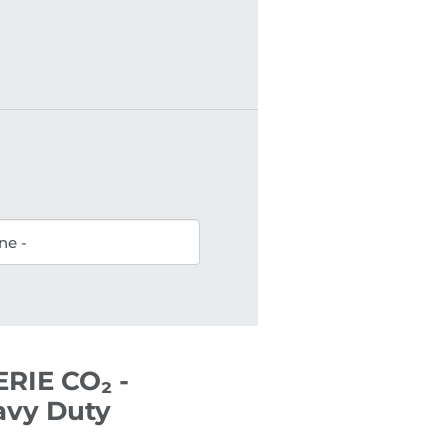
RIE CO₂ -
avy Duty