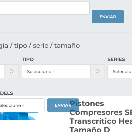
ENVIAR
a / tipo / serie / tamaño
TIPO
SERIES
DELS
Pistones
ENVIAR
Compresores SE
Transcrítico He
Tamaño D