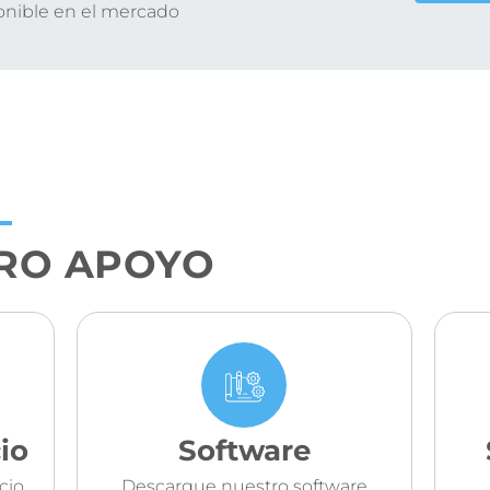
onible en el mercado
RO APOYO
io
Software
cio
Descargue nuestro software