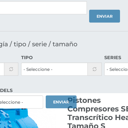
ENVIAR
a / tipo / serie / tamaño
TIPO
SERIES
DELS
Pistones
ENVIAR
Compresores SE
Transcrítico He
Tamaño S