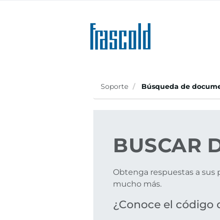
Skip
to
main
content
Soporte
Búsqueda de docume
BUSCAR
D
Obtenga respuestas a sus p
mucho más.
¿Conoce el código 