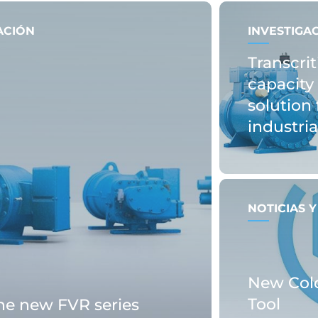
ACIÓN
INVESTIGA
Transcrit
capacity 
solution 
industri
NOTICIAS 
New Col
Tool
the new FVR series