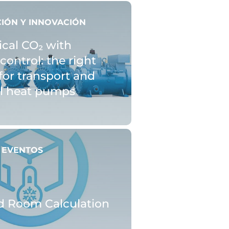
CIÓN Y INNOVACIÓN
ical CO₂ with
control: the right
for transport and
al heat pumps
Y EVENTOS
d Room Calculation