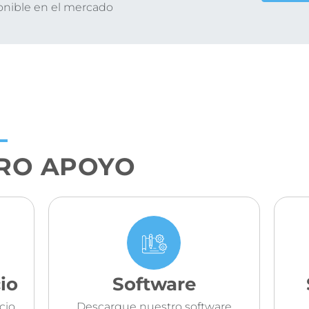
onible en el mercado
RO APOYO
io
Software
cio
Descargue nuestro software