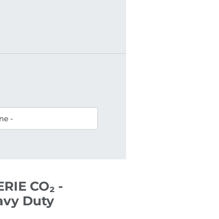
RIE CO₂ -
avy Duty