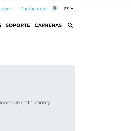
language
edores
Contactenos
ES
Toggle Dropdown
search
S
SOPORTE
CARRERAS
ones de instalación y