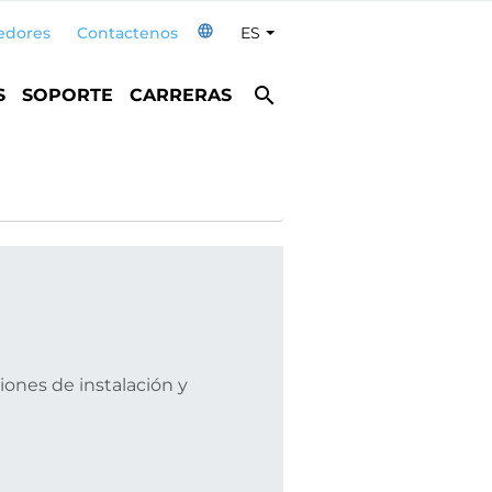
language
edores
Contactenos
ES
Toggle Dropdown
search
S
SOPORTE
CARRERAS
ones de instalación y