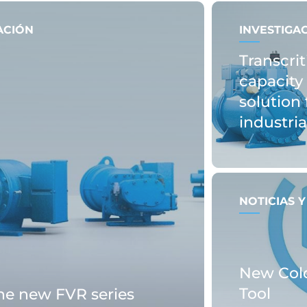
ACIÓN
INVESTIGA
Transcrit
capacity 
solution 
industri
NOTICIAS 
New Col
Tool
the new FVR series