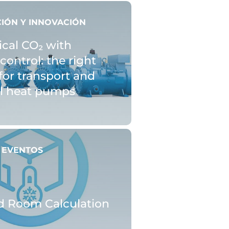
CIÓN Y INNOVACIÓN
ical CO₂ with
control: the right
for transport and
al heat pumps
Y EVENTOS
d Room Calculation