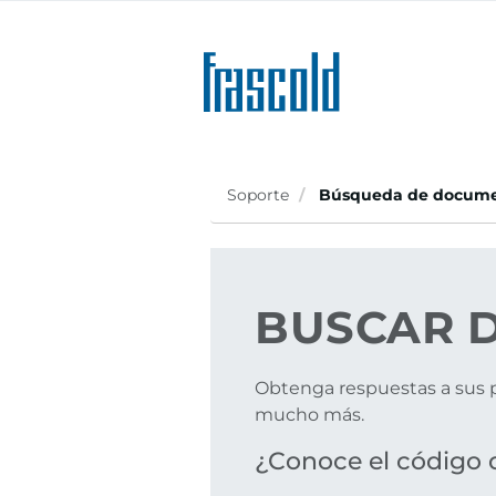
Skip
to
main
content
Soporte
Búsqueda de docume
BUSCAR
D
Obtenga respuestas a sus p
mucho más.
¿Conoce el código 