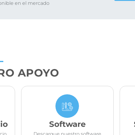
onible en el mercado
RO APOYO
io
Software
cio
Descargue nuestro software