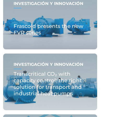
INVESTIGACIÓN Y INNOVACIÓN
Frascold presents the new
FVR series
INVESTIGACIÓN Y INNOVACIÓN
Transcritical CO₂ with
capacity control: the right
solution for transport and
industrial heat pumps