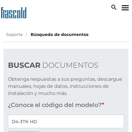
Skip
search
To
to
na
main
content
Soporte
Búsqueda de documentos
BUSCAR
DOCUMENTOS
Obtenga respuestas a sus preguntas, descargue
manuales, hojas de datos, instrucciones de
instalación y mucho más.
¿Conoce el código del modelo?