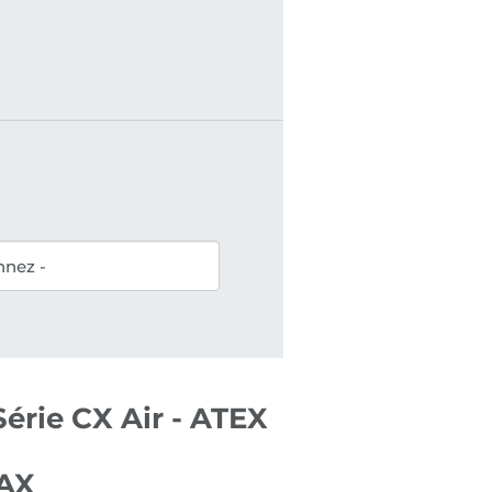
érie CX Air - ATEX
5AX