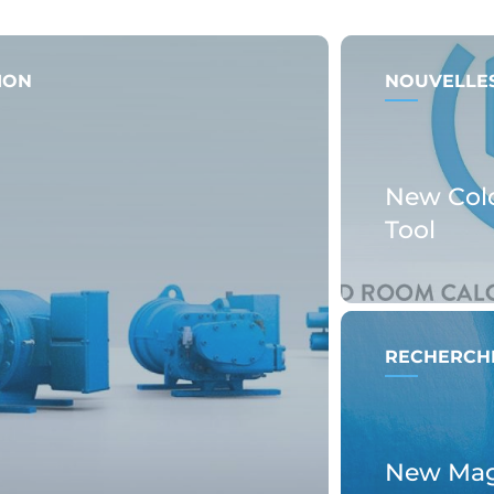
ION
NOUVELLES
New Col
Tool
RECHERCHE
New Magn