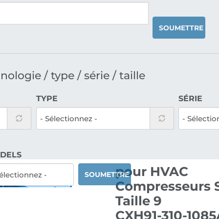
SOUMETTRE
logie / type / série / taille
TYPE
SÉRIE
DELS
pour HVAC
SOUMETTRE
Compresseurs S
Taille 9
CXH91-310-108