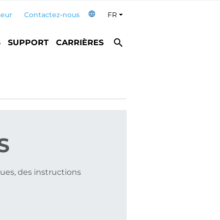
language
seur
Contactez-nous
FR
Toggle Dropdown
search
S
SUPPORT
CARRIÈRES
S
ues, des instructions