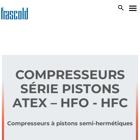
Aller
search
To
au
na
contenu
principal
COMPRESSEURS
SÉRIE PISTONS
ATEX – HFO - HFC
Compresseurs à pistons semi-hermétiques