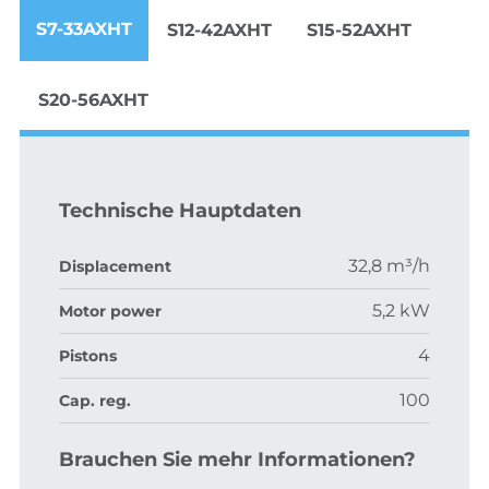
S7-33AXHT
S12-42AXHT
S15-52AXHT
S20-56AXHT
Technische Hauptdaten
32,8 m³/h
Displacement
5,2 kW
Motor power
4
Pistons
100
Cap. reg.
Brauchen Sie mehr Informationen?