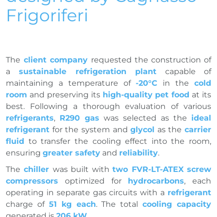
Frigoriferi
The
client company
requested the construction of
a
sustainable refrigeration plant
capable of
maintaining a temperature of
-20°C
in the
cold
room
and preserving its
high-quality pet food
at its
best. Following a thorough evaluation of various
refrigerants
,
R290 gas
was selected as the
ideal
refrigerant
for the system and
glycol
as the
carrier
fluid
to transfer the cooling effect into the room,
ensuring
greater safety
and
reliability
.
The
chiller
was built with
two FVR-LT-ATEX screw
compressors
optimized for
hydrocarbons
, each
operating in separate gas circuits with a
refrigerant
charge of
51 kg each
. The total
cooling capacity
generated is
206 kW
.