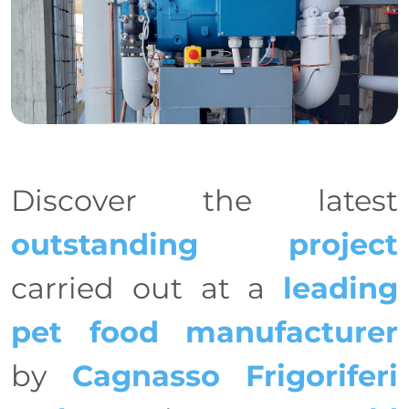
Discover the latest
outstanding project
carried out at a
leading
pet food manufacturer
by
Cagnasso Frigoriferi