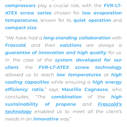
compressors
play a crucial role, with the
FVR-LT-
ATEX screw series
chosen for
low evaporation
temperatures
, known for its
quiet operation
and
compact size
.
“
We have had a
long-standing collaboration
with
Frascold
, and their
solutions
are always a
guarantee of innovation and high quality
for us.
In the case of the
system developed for our
client
, the
FVR-LT-ATEX screw technology
allowed us to reach
low temperatures
at
high
cooling capacities
while ensuring a
high energy
efficiency ratio,
”
says
Maurilio Cagnasso
, who
concludes, “
The
combination
of the
high
sustainability of propane
and
Frascold's
technology
enabled us to meet all the client’s
needs in an
innovative
way.
”