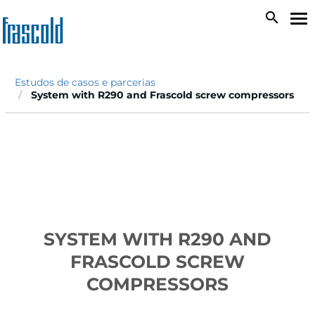
Passar
search
To
para
na
o
conteúdo
principal
Estudos de casos e parcerias
System with R290 and Frascold screw compressors
SYSTEM WITH R290 AND
FRASCOLD SCREW
COMPRESSORS