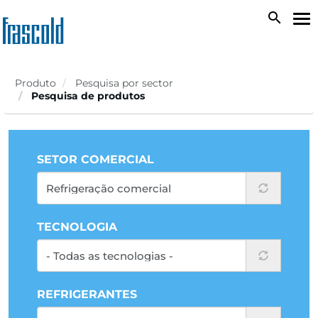
Passar
search
To
para
na
o
conteúdo
principal
Produto
Pesquisa por sector
Pesquisa de produtos
SETOR COMERCIAL
TECNOLOGIA
REFRIGERANTES