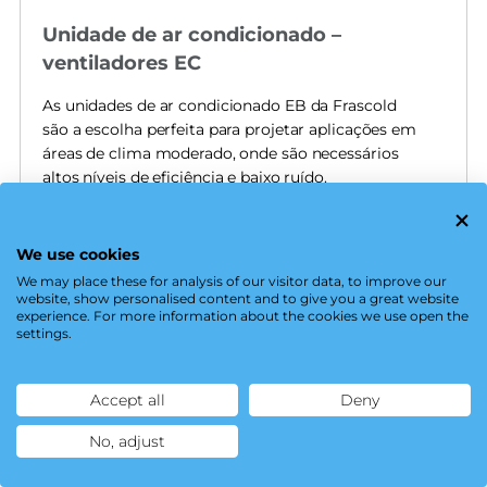
Unidade de ar condicionado –
ventiladores EC
As unidades de ar condicionado EB da Frascold
são a escolha perfeita para projetar aplicações em
áreas de clima moderado, onde são necessários
altos níveis de eficiência e baixo ruído.
A série, composta por 28 modelos, é silenciosa e
compacta, adequada para o setor de refrigeração
We use cookies
comercial.
We may place these for analysis of our visitor data, to improve our
website, show personalised content and to give you a great website
DESCUBRA AS SÉRIES
experience. For more information about the cookies we use open the
settings.
Refrigerantes
Accept all
Deny
HCFC - HFC - HFO - Misturas de HFO
No, adjust
Displacement