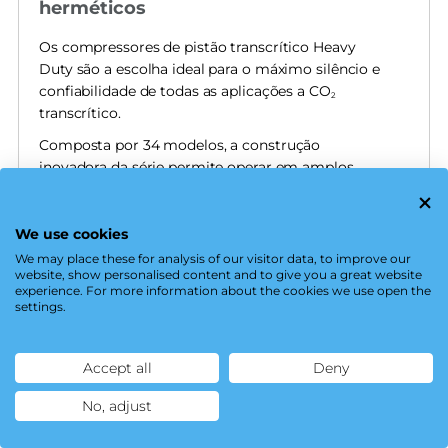
herméticos
Os compressores de pistão transcrítico Heavy
Duty são a escolha ideal para o máximo silêncio e
confiabilidade de todas as aplicações a CO
2
transcrítico.
Composta por 34 modelos, a construção
inovadora da série permite operar em amplos
campos de aplicação com a mais alta segurança.
DESCUBRA AS SÉRIES
We use cookies
We may place these for analysis of our visitor data, to improve our
website, show personalised content and to give you a great website
experience. For more information about the cookies we use open the
Refrigerantes
settings.
CO
2
Accept all
Deny
Displacement
No, adjust
1,9 - 37,9 m³/h