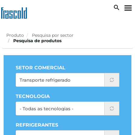
Passar
search
To
para
na
o
conteúdo
principal
Produto
Pesquisa por sector
Pesquisa de produtos
SETOR COMERCIAL
TECNOLOGIA
REFRIGERANTES