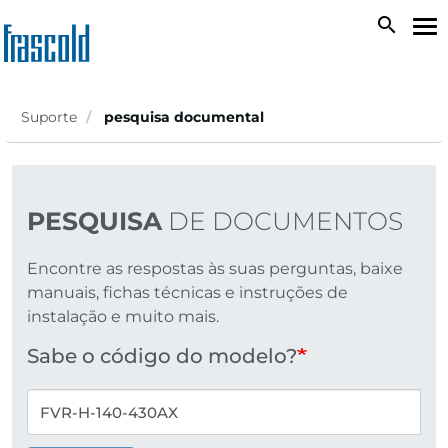
Passar
search
To
para
na
o
conteúdo
principal
Suporte
pesquisa documental
PESQUISA
DE DOCUMENTOS
Encontre as respostas às suas perguntas, baixe
manuais, fichas técnicas e instruções de
instalação e muito mais.
Sabe o código do modelo?