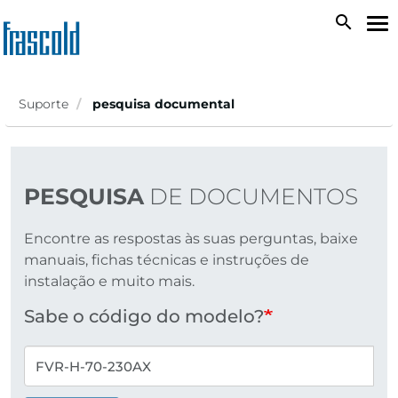
Passar
search
To
para
na
o
conteúdo
principal
Suporte
pesquisa documental
PESQUISA
DE DOCUMENTOS
Encontre as respostas às suas perguntas, baixe
manuais, fichas técnicas e instruções de
instalação e muito mais.
Sabe o código do modelo?