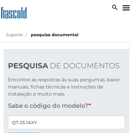
Passar
search
To
para
na
o
conteúdo
principal
Suporte
pesquisa documental
PESQUISA
DE DOCUMENTOS
Encontre as respostas às suas perguntas, baixe
manuais, fichas técnicas e instruções de
instalação e muito mais.
Sabe o código do modelo?