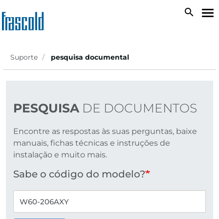
Passar
search
To
para
na
o
conteúdo
principal
Suporte
pesquisa documental
PESQUISA
DE DOCUMENTOS
Encontre as respostas às suas perguntas, baixe
manuais, fichas técnicas e instruções de
instalação e muito mais.
Sabe o código do modelo?