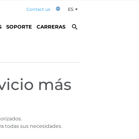
language
Contact us
ES
Toggle Dropdown
search
S
SOPORTE
CARRERAS
vicio más
orizados.
a todas sus necesidades.