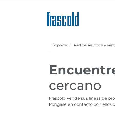
Skip
to
main
content
Soporte
Red de servicios y ven
Encuentr
cercano
Frascold vende sus líneas de pro
Póngase en contacto con ellos 