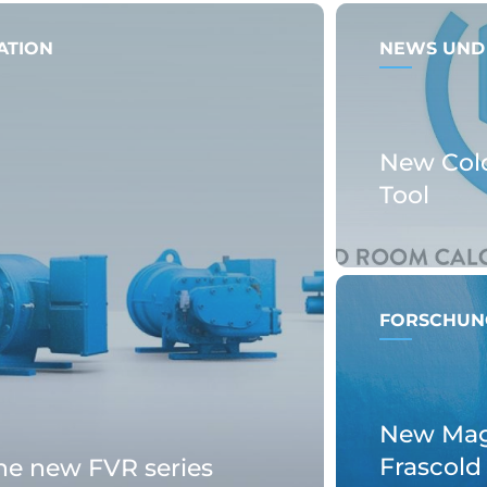
ATION
NEWS UND
New Col
Tool
FORSCHUN
New Magn
Frascold
the new FVR series