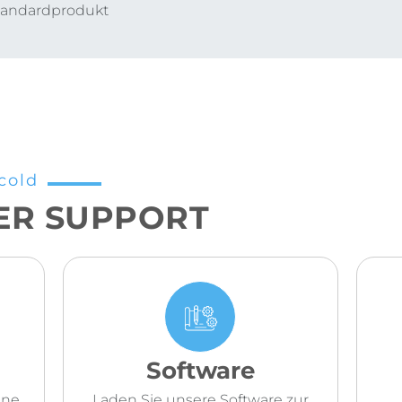
Standardprodukt
cold
ER SUPPORT
Software
ene
Laden Sie unsere Software zur