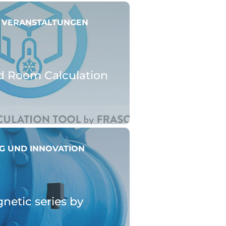
 VERANSTALTUNGEN
d Room Calculation
G UND INNOVATION
etic series by