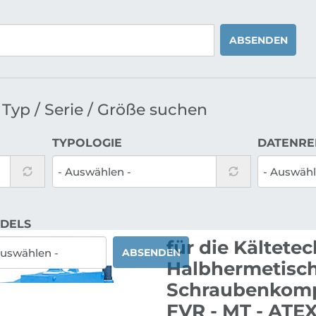
ABSENDEN
Typ / Serie / Größe suchen
TYPOLOGIE
DATENRE
DELS
für die Kältete
ABSENDEN
Halbhermetisc
Schraubenkomp
FVR - MT - ATE