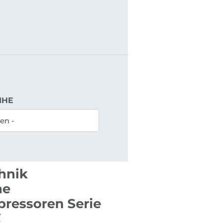
IHE
chnik
he
ressoren Serie
X