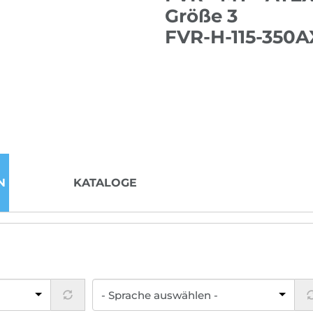
Größe 3
FVR-H-115-350A
N
KATALOGE