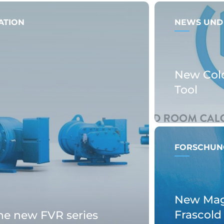
ATION
NEWS UND
New Col
Tool
FORSCHUN
New Magn
Frascold
the new FVR series