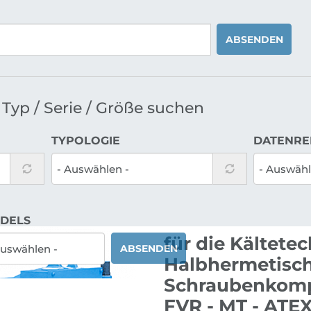
ABSENDEN
Typ / Serie / Größe suchen
TYPOLOGIE
DATENRE
DELS
für die Kältete
ABSENDEN
Halbhermetisc
Schraubenkomp
FVR - MT - ATE