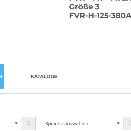
Größe 3
FVR-H-125-380
N
KATALOGE