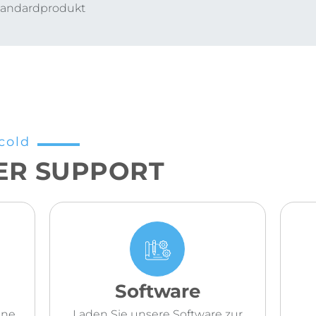
Standardprodukt
cold
ER SUPPORT
Software
ene
Laden Sie unsere Software zur