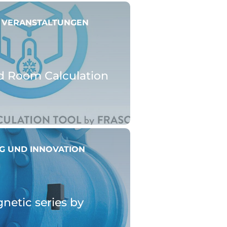
 VERANSTALTUNGEN
d Room Calculation
G UND INNOVATION
etic series by