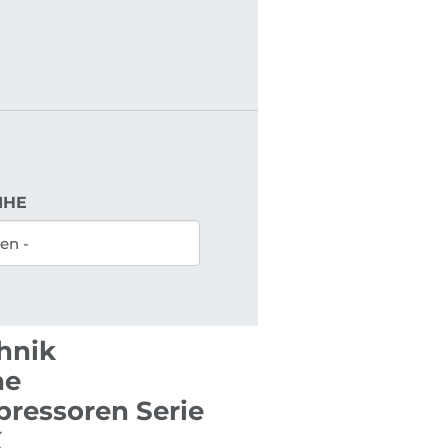
IHE
chnik
he
ressoren Serie
X