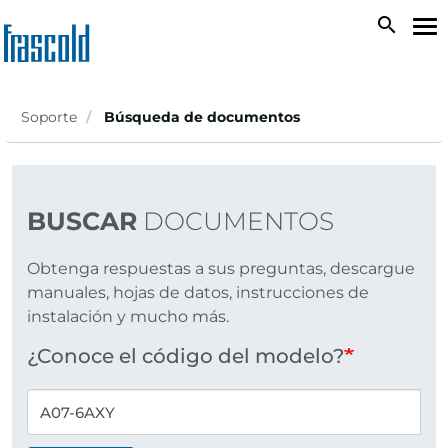
Skip
search
To
to
na
main
content
Soporte
Búsqueda de documentos
BUSCAR
DOCUMENTOS
Obtenga respuestas a sus preguntas, descargue
manuales, hojas de datos, instrucciones de
instalación y mucho más.
¿Conoce el código del modelo?