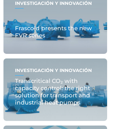
INVESTIGACIÓN Y INNOVACIÓN
Frascold presents the new
FVR series
INVESTIGACIÓN Y INNOVACIÓN
Transcritical CO₂ with
capacity control: the right
solution for transport and
industrial heat pumps