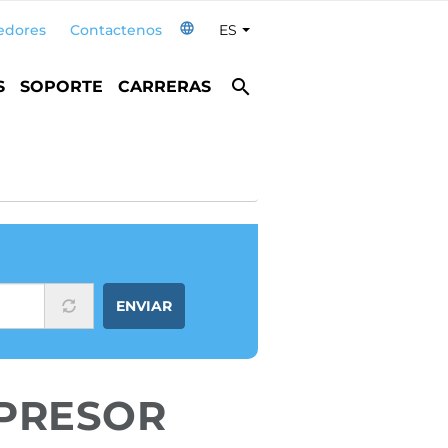
language
edores
Contactenos
ES
Toggle Dropdown
search
S
SOPORTE
CARRERAS
ENVIAR
PRESOR