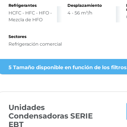
Refrigerantes
Desplazamiento
HCFC - HFC - HFO -
4 - 56 m³/h
Mezcla de HFO
Sectores
Refrigeración comercial
5 Tamaño disponible en función de los filtros
Unidades
Condensadoras SERIE
EBT