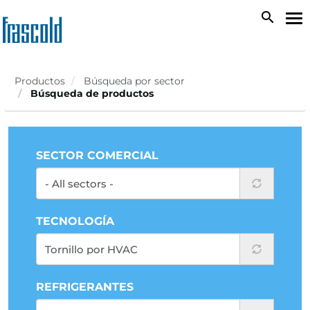
Skip
search
To
to
na
main
content
Productos
Búsqueda por sector
Búsqueda de productos
SECTOR COMERCIAL
TECNOLOGÍA
REFRIGERANTES