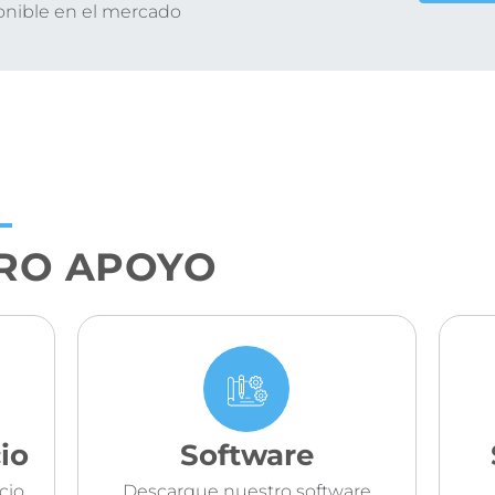
onible en el mercado
RO APOYO
io
Software
cio
Descargue nuestro software