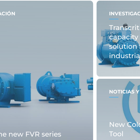
ACIÓN
INVESTIGA
Transcrit
capacity 
solution 
industri
NOTICIAS 
New Col
Tool
the new FVR series