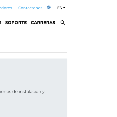
language
edores
Contactenos
ES
Toggle Dropdown
search
S
SOPORTE
CARRERAS
ones de instalación y