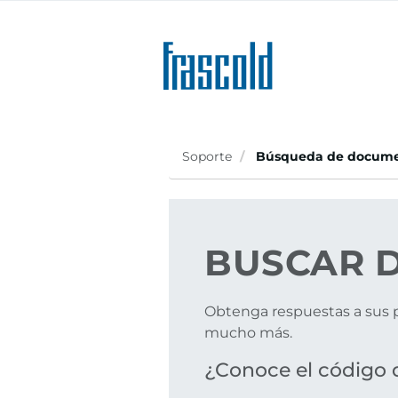
Skip
to
main
content
Soporte
Búsqueda de docume
BUSCAR
D
Obtenga respuestas a sus p
mucho más.
¿Conoce el código 