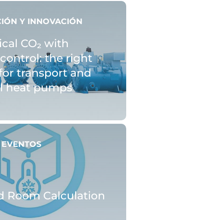
CIÓN Y INNOVACIÓN
ical CO₂ with
control: the right
for transport and
al heat pumps
Y EVENTOS
d Room Calculation