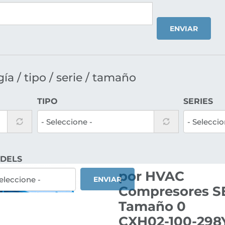
ENVIAR
a / tipo / serie / tamaño
TIPO
SERIES
DELS
por HVAC
ENVIAR
Compresores SE
Tamaño 0
CXH02-100-298