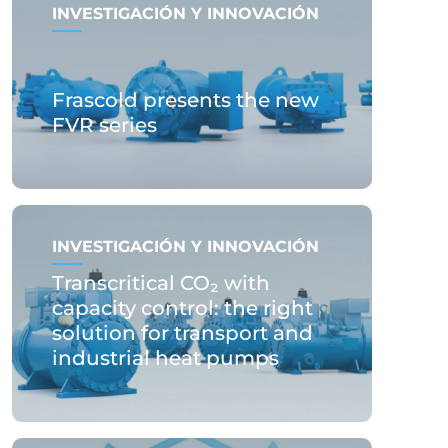
INVESTIGACIÓN Y INNOVACIÓN
Frascold presents the new
FVR series
INVESTIGACIÓN Y INNOVACIÓN
Transcritical CO₂ with
capacity control: the right
solution for transport and
industrial heat pumps