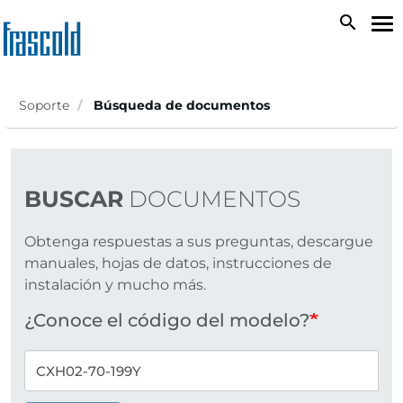
Skip
search
To
to
na
main
content
Soporte
Búsqueda de documentos
BUSCAR
DOCUMENTOS
Obtenga respuestas a sus preguntas, descargue
manuales, hojas de datos, instrucciones de
instalación y mucho más.
¿Conoce el código del modelo?