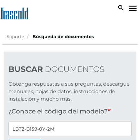
Skip
search
To
to
na
main
content
Soporte
Búsqueda de documentos
BUSCAR
DOCUMENTOS
Obtenga respuestas a sus preguntas, descargue
manuales, hojas de datos, instrucciones de
instalación y mucho más.
¿Conoce el código del modelo?