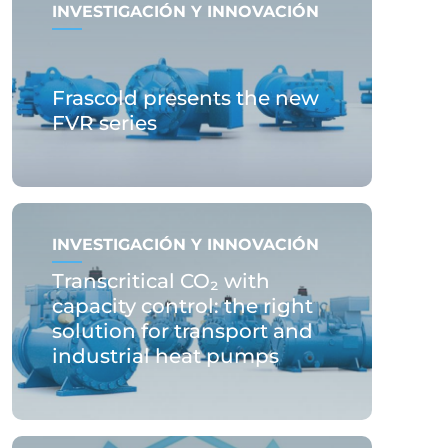
INVESTIGACIÓN Y INNOVACIÓN
Frascold presents the new
FVR series
INVESTIGACIÓN Y INNOVACIÓN
Transcritical CO₂ with
capacity control: the right
solution for transport and
industrial heat pumps