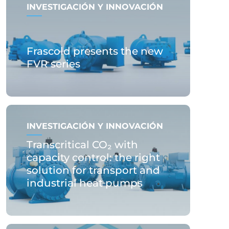
INVESTIGACIÓN Y INNOVACIÓN
Frascold presents the new
FVR series
INVESTIGACIÓN Y INNOVACIÓN
Transcritical CO₂ with
capacity control: the right
solution for transport and
industrial heat pumps