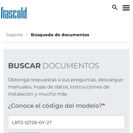
Skip
search
To
to
na
main
content
Soporte
Búsqueda de documentos
BUSCAR
DOCUMENTOS
Obtenga respuestas a sus preguntas, descargue
manuales, hojas de datos, instrucciones de
instalación y mucho más.
¿Conoce el código del modelo?