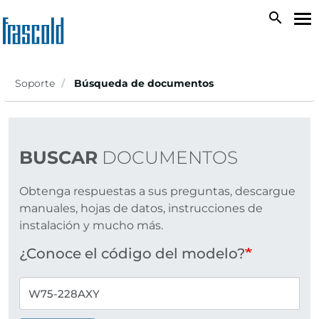
Skip
search
To
to
na
main
content
Soporte
Búsqueda de documentos
BUSCAR
DOCUMENTOS
Obtenga respuestas a sus preguntas, descargue
manuales, hojas de datos, instrucciones de
instalación y mucho más.
¿Conoce el código del modelo?