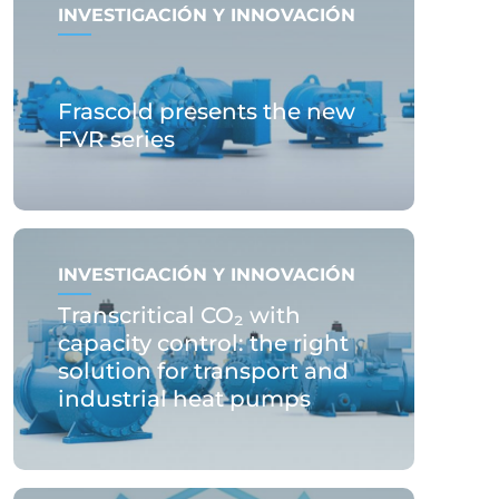
INVESTIGACIÓN Y INNOVACIÓN
Frascold presents the new
FVR series
INVESTIGACIÓN Y INNOVACIÓN
Transcritical CO₂ with
capacity control: the right
solution for transport and
industrial heat pumps