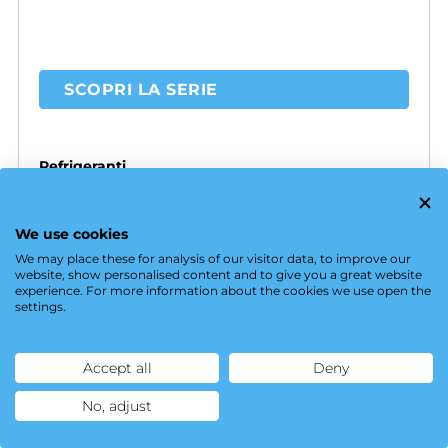
SCOPRI LA SERIE
Refrigeranti
CO
2
We use cookies
Spostamento volumetrico
We may place these for analysis of our visitor data, to improve our
1,9 - 37,9 m³/h
website, show personalised content and to give you a great website
experience. For more information about the cookies we use open the
settings.
Potenza elettrica
2,2 - 37,3 kW
Accept all
Deny
No, adjust
Settori
Raffreddamento di processo -