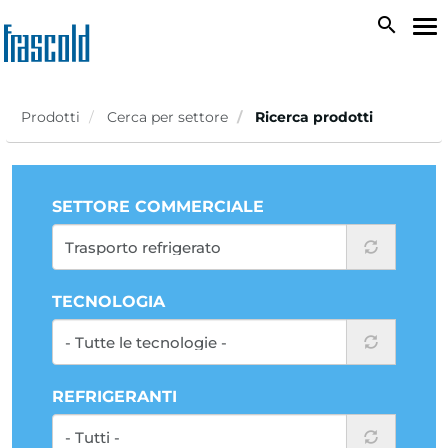
Salta
search
To
al
na
contenuto
principale
Prodotti
Cerca per settore
Ricerca prodotti
SETTORE COMMERCIALE
TECNOLOGIA
REFRIGERANTI