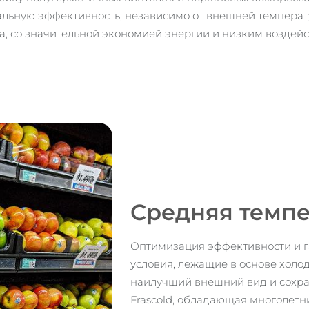
льную эффективность, независимо от внешней температ
а, со значительной экономией энергии и низким воздей
Средняя темпе
Оптимизация эффективности и г
условия, лежащие в основе холо
наилучший внешний вид и сохра
Frascold, обладающая многолет