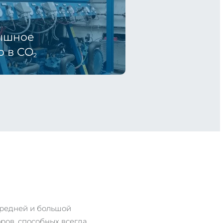
ышное
о в CO
2
средней и большой
ов, способных всегда