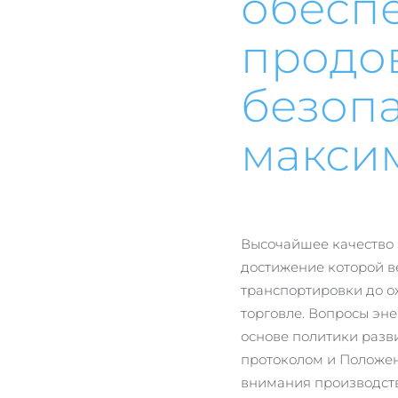
обесп
продо
безоп
макси
Высочайшее качество 
достижение которой ве
транспортировки до 
торговле. Вопросы эн
основе политики разв
протоколом и Положен
внимания производств