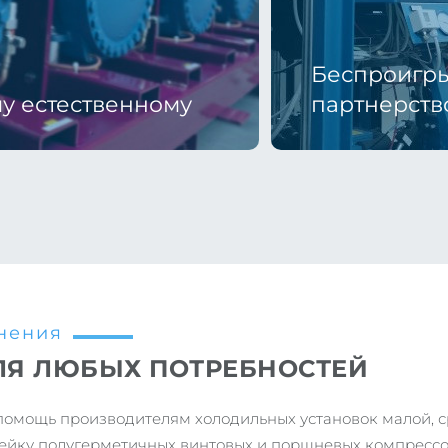
Беспроигр
у естественному
партнерств
нения
ЛЯ ЛЮБЫХ ПОТРЕБНОСТЕЙ
в помощь производителям холодильных установок малой, 
йку полугерметичных винтовых и поршневых компрессор