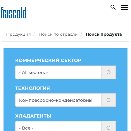
Skip
search
To
to
na
main
content
Продукция
Поиск по отрасли
Поиск продукта
КОММЕРЧЕСКИЙ СЕКТОР
ТЕХНОЛОГИЯ
ХЛАДАГЕНТЫ