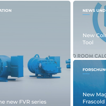
ATION
NEWS UND
New Col
Tool
FORSCHUN
New Magn
Frascold
the new FVR series