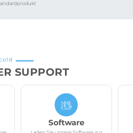
Standardprodukt
cold
ER SUPPORT
Software
ene
Laden Sie unsere Software zur