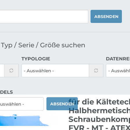
ABSENDEN
Typ / Serie / Größe suchen
TYPOLOGIE
DATENRE
DELS
für die Kältete
ABSENDEN
Halbhermetisc
Schraubenkomp
FVR - MT - ATE