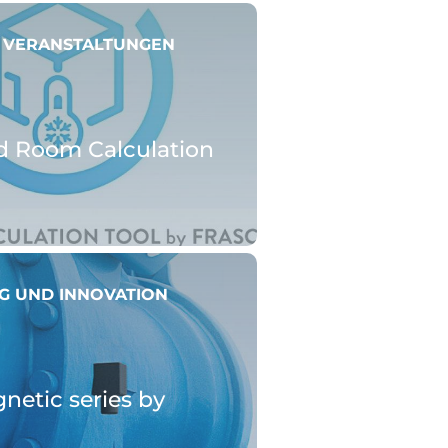
 VERANSTALTUNGEN
d Room Calculation
G UND INNOVATION
etic series by