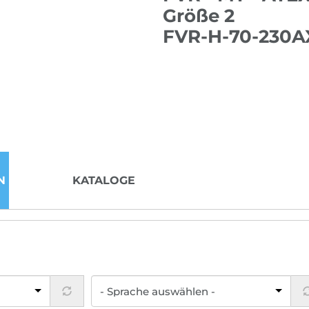
Größe 2
FVR-H-70-230A
N
KATALOGE