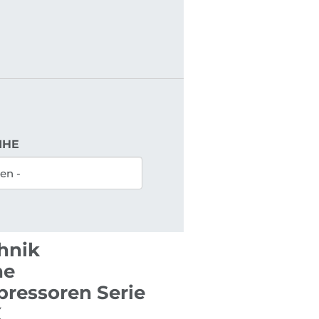
IHE
chnik
he
ressoren Serie
X