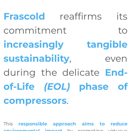
Frascold
reaffirms its
commitment to
increasingly tangible
sustainability
, even
during the delicate
End-
of-Life
(EOL)
phase of
compressors
.
This
responsible approach aims to reduce
environmental impact
by promoting virtuous