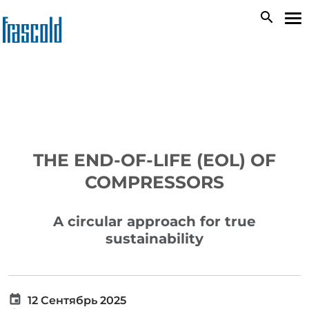
Skip
search
To
to
na
main
content
THE END-OF-LIFE (EOL) OF
COMPRESSORS
A circular approach for true
sustainability
12 Сентябрь 2025