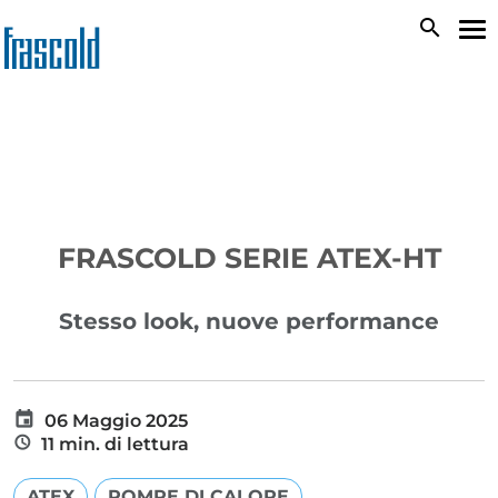
Salta
search
To
al
na
contenuto
principale
FRASCOLD SERIE ATEX-HT
Stesso look, nuove performance
06 Maggio 2025
11 min. di lettura
ATEX
POMPE DI CALORE