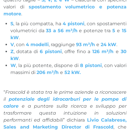
valori di
spostamento volumetrico e potenza
motore
.
S
, la più compatta, ha
4 pistoni
, con spostamenti
volumetrici da
33 a 56 m³/h
e potenze tra
5
e
15
kW
.
V
, con
4 modelli
, raggiunge
93 m³/h
e
24 kW
.
Z
, dotata di
6 pistoni
, offre fino a
126 m³/h
e
30
kW
.
W
, la più potente, dispone di
8 pistoni
, con valori
massimi di
206 m³/h
e
52 kW.
“
Frascold è stata tra le prime aziende a riconoscere
il
potenziale degli idrocarburi per le pompe di
calore
e a puntare sulla ricerca e sviluppo per
trasformare questa intuizione in soluzioni
performanti ed affidabili
” dichiara
Livio Calabrese,
Sales and Marketing Director di Frascold
, che