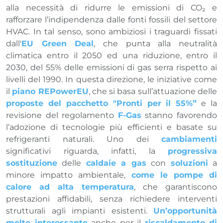
alla necessità di ridurre le emissioni di CO₂ e
rafforzare l’indipendenza dalle fonti fossili del settore
HVAC. In tal senso, sono ambiziosi i traguardi fissati
dall'
EU Green Deal
, che punta alla neutralità
climatica entro il 2050 ed una riduzione, entro il
2030, del 55% delle emissioni di gas serra rispetto ai
livelli del 1990. In questa direzione, le iniziative come
il
piano REPowerEU
, che si basa sull’attuazione delle
proposte del pacchetto "Pronti per il 55%”
e la
revisione del regolamento
F-Gas
stanno favorendo
l’adozione di tecnologie più efficienti e basate su
refrigeranti naturali. Uno dei
cambiamenti
significativi riguarda, infatti, la
progressiva
sostituzione
delle
caldaie a gas
con
soluzioni
a
minore impatto ambientale,
come le pompe di
calore ad alta temperatura
, che garantiscono
prestazioni affidabili, senza richiedere interventi
strutturali agli impianti esistenti.
Un’opportunità
molto interessante
anche per il
riscaldamento di