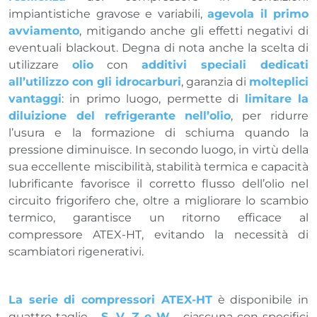
impiantistiche gravose e variabili,
agevola il primo
avviamento
, mitigando anche gli effetti negativi di
eventuali blackout. Degna di nota anche la scelta di
utilizzare
olio
con
additivi speciali dedicati
all’utilizzo con gli idrocarburi
, garanzia di
molteplici
vantaggi
: in primo luogo, permette di
limitare la
diluizione del refrigerante nell’olio
, per ridurre
l’usura e la formazione di schiuma quando la
pressione diminuisce. In secondo luogo, in virtù della
sua eccellente miscibilità, stabilità termica e capacità
lubrificante favorisce il corretto flusso dell’olio nel
circuito frigorifero che, oltre a migliorare lo scambio
termico, garantisce un ritorno efficace al
compressore ATEX-HT, evitando la necessità di
scambiatori rigenerativi.
La serie di compressori ATEX-HT
è disponibile in
quattro taglie –
S, V, Z e W
– ciascuna con specifici