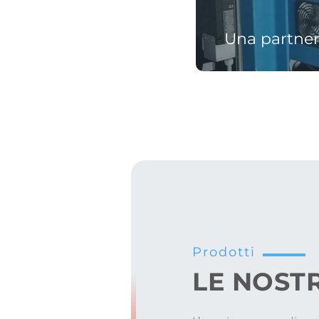
tence Center
Una partner
Prodotti
LE NOST