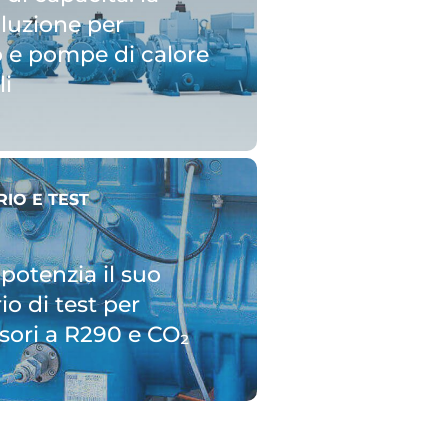
oluzione per
o e pompe di calore
li
IO E TEST
potenzia il suo
io di test per
ori a R290 e CO₂