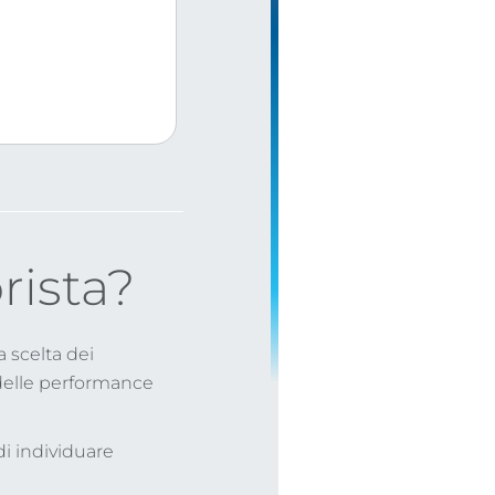
rista?
a scelta dei
 delle performance
 di individuare