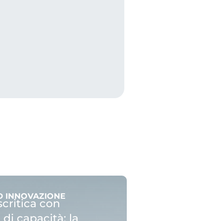
D INNOVAZIONE
critica con
 di capacità: la