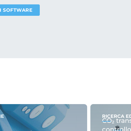
RI SOFTWARE
NE
RICERCA E
CO₂ trans
controllo