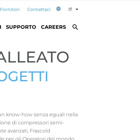
language
Fornitori
Contattaci
IT
Toggle Dropdown
search
I
SUPPORTO
CAREERS
 ALLEATO
OGETTI
un know-how senza eguali nella
zione di compressori semi-
e avanzati, Frascold
ale per gli Operatori del mondo