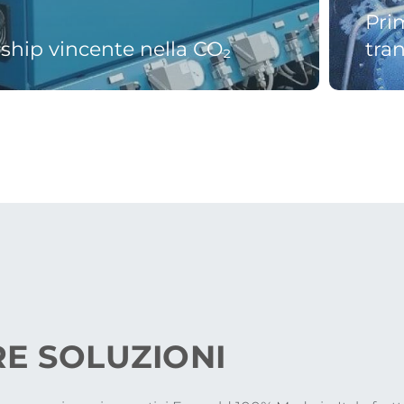
Pri
ship vincente nella CO₂
tran
RE SOLUZIONI