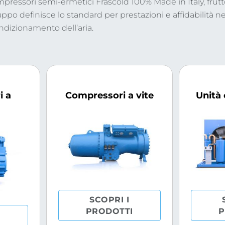
ressori semi-ermetici Frascold 100% Made in Italy, frutt
iluppo definisce lo standard per prestazioni e affidabilità ne
ondizionamento dell’aria.
i a
Compressori a vite
Unità
SCOPRI I
PRODOTTI
P