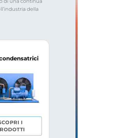
o di una continua
ll’industria della
 condensatrici
SCOPRI I
RODOTTI