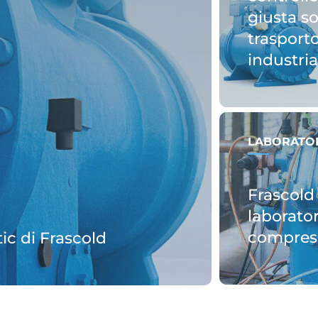
giusta s
trasport
industria
LABORATOR
Frascold 
laborator
compress
ic di Frascold