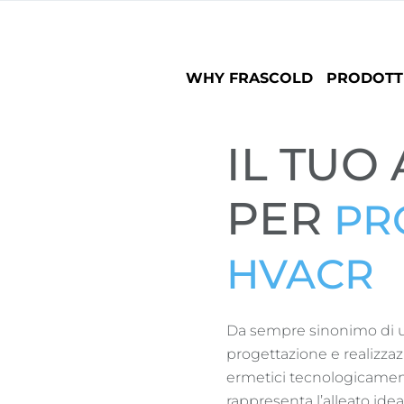
Main
WHY FRASCOLD
PRODOTT
navigation
IL TUO
PER
PR
HVACR
Da sempre sinonimo di 
progettazione e realizza
ermetici tecnologicament
rappresenta l’alleato ide