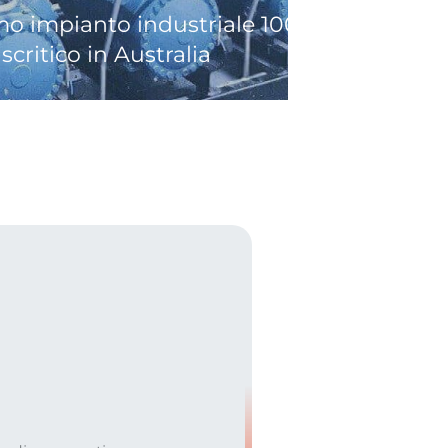
mo impianto industriale 100% a CO₂
scritico in Australia