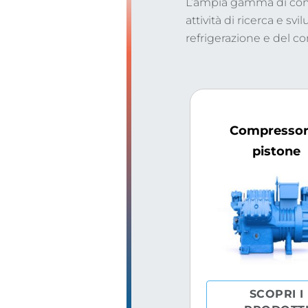
L’ampia gamma di comp
attività di ricerca e sv
refrigerazione e del c
Compressor
pistone
SCOPRI I