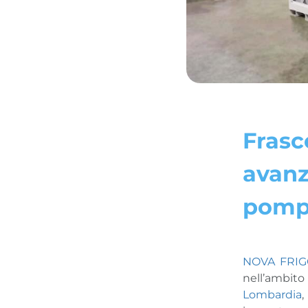
Frasc
avanz
pompa
NOVA FRI
nell’ambit
Lombardia
,