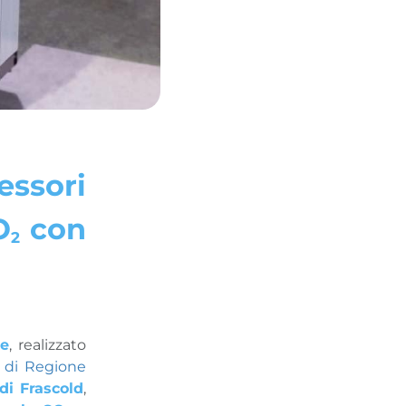
essori
O
con
2
e
, realizzato
 di Regione
di Frascold
,