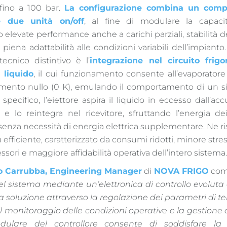
fino a 100 bar.
La configurazione combina un comp
e due unità on/off
, al fine di modulare la capacità
 elevate performance anche a carichi parziali, stabilità d
 piena adattabilità alle condizioni variabili dell’impianto
ecnico distintivo è l’
integrazione nel circuito frigo
i liquido
, il cui funzionamento consente all’evaporatore
amento nullo (0 K), emulando il comportamento di un s
n specifico, l’eiettore aspira il liquido in eccesso dall’a
 e lo reintegra nel ricevitore, sfruttando l’energia de
senza necessità di energia elettrica supplementare. Ne ri
 efficiente, caratterizzato da consumi ridotti, minore st
sori e maggiore affidabilità operativa dell’intero sistema
o Carrubba, Engineering Manager
di
NOVA FRIGO
com
el sistema mediante un’elettronica di controllo evoluta
a soluzione attraverso la regolazione dei parametri di 
il monitoraggio delle condizioni operative e la gestione 
dulare del controllore consente di soddisfare la 