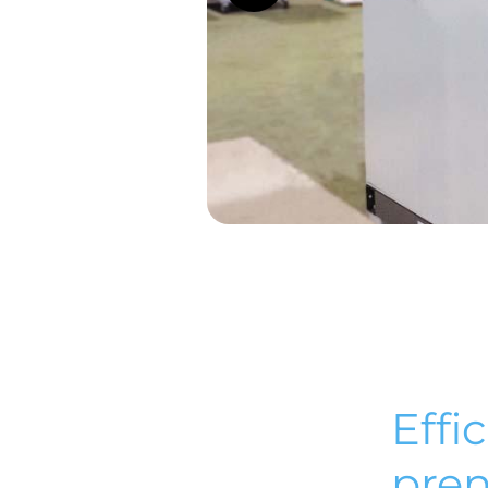
Effi
pren