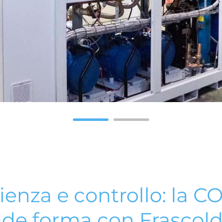
1
2
cienza e controllo: la C
de forma con Frascol