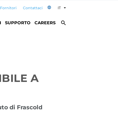
language
Fornitori
Contattaci
IT
Toggle Dropdown
search
I
SUPPORTO
CAREERS
BILE A
uto di Frascold