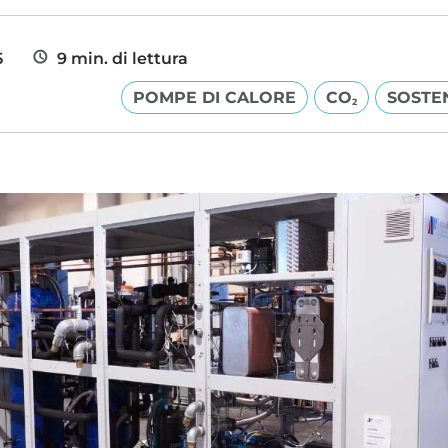
5
9 min. di lettura
POMPE DI CALORE
CO
SOSTEN
2