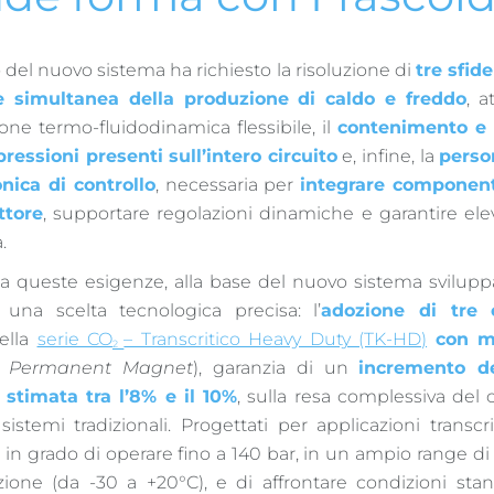
 del nuovo sistema ha richiesto la risoluzione di
tre sfid
e simultanea della produzione di caldo e freddo
, a
one termo-fluidodinamica flessibile, il
contenimento e 
pressioni presenti sull’intero circuito
e, infine, la
perso
onica di controllo
, necessaria per
integrare component
ttore
, supportare regolazioni dinamiche e garantire ele
a.
a a queste esigenze, alla base del nuovo sistema svilu
una scelta tecnologica precisa: l’
adozione di tre 
ella
serie CO
– Transcritico Heavy Duty (TK-HD)
con m
2
rt Permanent Magnet
), garanzia di un
incremento del
 stimata tra l’8% e il 10%
, sulla resa complessiva del
 sistemi tradizionali. Progettati per applicazioni transcr
 in grado di operare fino a 140 bar, in un ampio range d
ione (da -30 a +20°C), e di affrontare condizioni stand