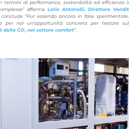
in termini di performance, sostenibilità ed efficienza i
complesse
” afferma
Loris Antonelli, Direttore Vend
conclude “
Pur essendo ancora in fase sperimentale, 
a per noi un’opportunità concreta per testare s
à della CO
nel settore comfort
”.
2