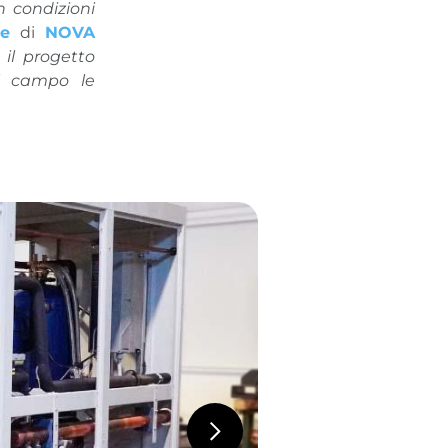
n condizioni
ite
di
NOVA
il progetto
ul campo le