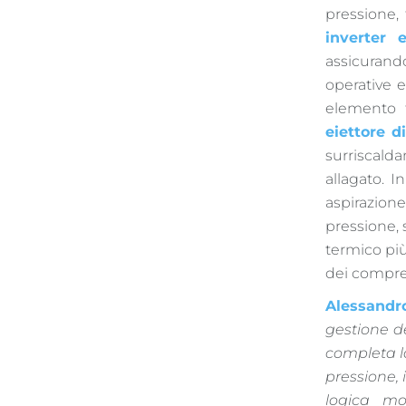
pressione, 
inverter 
assicurando
operative e
elemento t
eiettore d
surriscald
allagato. I
aspirazione
pressione, 
termico più
dei compres
Alessandr
gestione d
completa l
pressione, 
logica mo