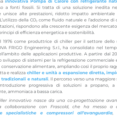
na
innovativa Pompa di Calore con refrigerante nat
so a fonti fossili. Si tratta di una soluzione inedita 
he unisce alte prestazioni, ridotto impatto ambientale e
L’utilizzo della CO
come fluido naturale e l’adozione d
2
stazioni, rispondono alla crescente esigenza del mercato 
principi di efficienza energetica e sostenibilità.
 1976 come produttrice di chiller per il settore dell
OVA FRIGO Engineering S.r.l., ha consolidato nel temp
l’ambito delle applicazioni produttive. A partire dal 20
o sviluppo di sistemi per la refrigerazione commerciale 
a conservazione alimentare, ampliando così il proprio rag
ta e realizza
chiller e unità a espansione diretta, im
 tradizionali e naturali
. Il percorso verso una maggiore 
’introduzione progressiva di soluzioni a propano, a
te, ammoniaca a bassa carica.
ller innovativo nasce da una co-progettazione avanz
da collaborazione con Frascold, che ha messo a d
e specialistiche e compressori all’avanguardia
,