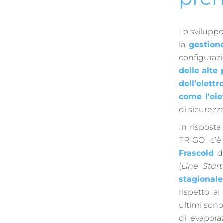
Lo sviluppo
la
gestion
configurazi
delle alte 
dell’elettr
come l’eie
di sicurezz
In rispost
FRIGO c’è 
Frascold
d
(
Line Sta
stagionale
rispetto ai
ultimi sono
di evaporaz