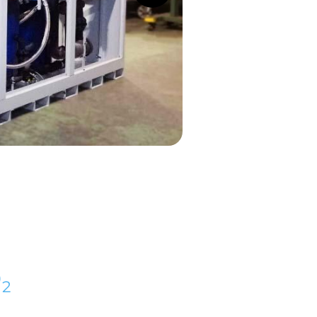
O
2
d