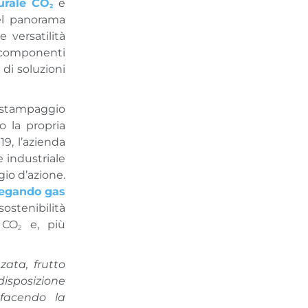
urale CO
e
2
nel panorama
 versatilità
i componenti
di soluzioni
o stampaggio
o la propria
19, l’azienda
e industriale
gio d’azione.
piegando gas
sostenibilità
 CO
e, più
2
ata, frutto
isposizione
 facendo la