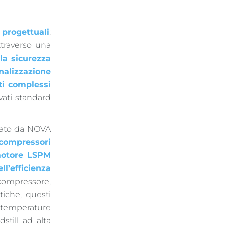
e progettuali
:
ttraverso una
la sicurezza
nalizzazione
i complessi
vati standard
ppato da NOVA
compressori
otore LSPM
l’efficienza
 compressore,
itiche, questi
i temperature
still ad alta