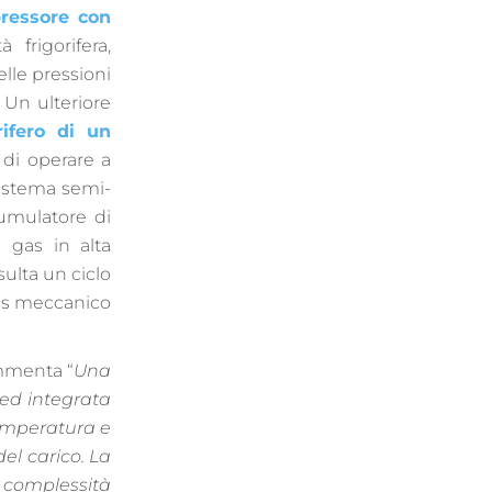
ressore con
 frigorifera,
elle pressioni
. Un ulteriore
rifero di un
 di operare a
istema semi-
ccumulatore di
i gas in alta
sulta un ciclo
ress meccanico
.
menta “
Una
 ed integrata
temperatura e
del carico. La
complessità