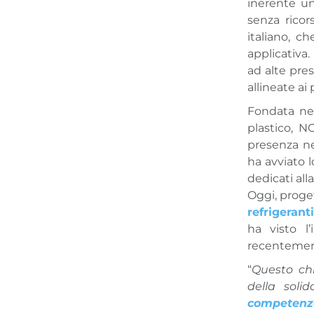
inerente u
senza ricor
italiano, c
applicativa. 
ad alte pre
allineate ai 
Fondata nel
plastico, N
presenza nel
ha avviato l
dedicati all
Oggi, proget
refrigeranti
ha visto l
recentemen
“
Questo chi
della soli
competenz