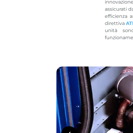
innovazione
assicurati d
efficienza 
direttiva
AT
unità son
funzionament