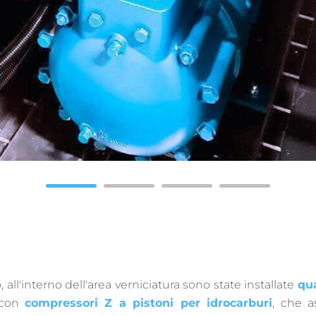
1
2
3
4
, all'interno dell'area verniciatura sono state installate
qu
con
compressori Z a pistoni per idrocarburi
, che a