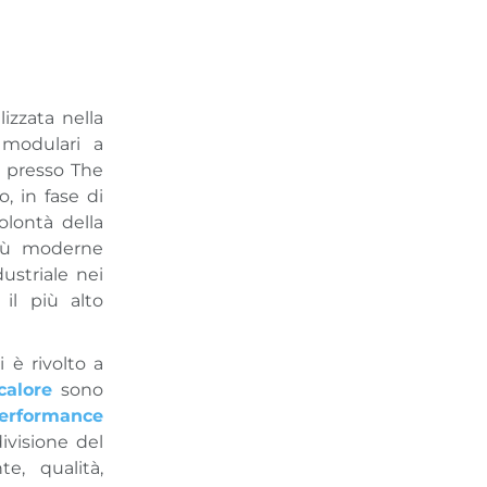
izzata nella
 modulari a
o presso The
, in fase di
olontà della
iù moderne
ustriale nei
 il più alto
 è rivolto a
alore
sono
erformance
divisione del
e, qualità,