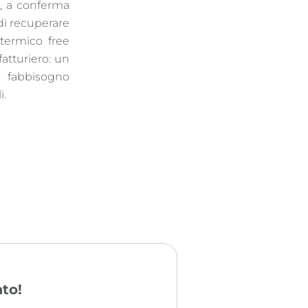
ne, a conferma
 di recuperare
otermico free
atturiero: un
l fabbisogno
i.
to!