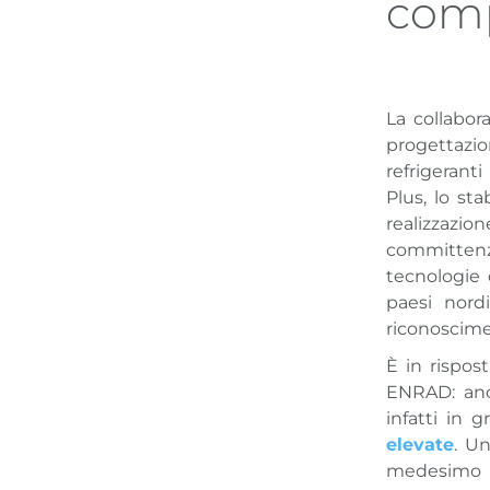
comp
La collabor
progettazi
refrigerant
Plus, lo st
realizzazio
committen
tecnologie 
paesi nordi
riconoscimen
È in rispos
ENRAD: anc
infatti in 
elevate
. Un
medesimo s