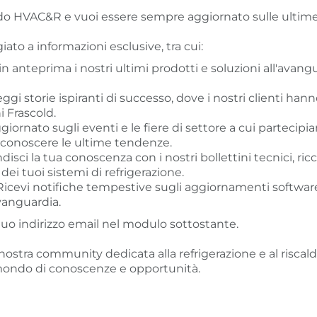
 HVAC&R e vuoi essere sempre aggiornato sulle ultime nov
iato a informazioni esclusive, tra cui:
 in anteprima i nostri ultimi prodotti e soluzioni all'avang
Leggi storie ispiranti di successo, dove i nostri clienti han
i Frascold.
ggiornato sugli eventi e le fiere di settore a cui partecipi
e conoscere le ultime tendenze.
disci la tua conoscenza con i nostri bollettini tecnici, ric
 dei tuoi sistemi di refrigerazione.
 Ricevi notifiche tempestive sugli aggiornamenti softwar
vanguardia.
il tuo indirizzo email nel modulo sottostante.
a nostra community dedicata alla refrigerazione e al riscal
mondo di conoscenze e opportunità.