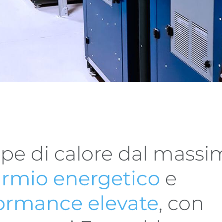
e di calore dal massi
armio energetico
e
ormance elevate
, con