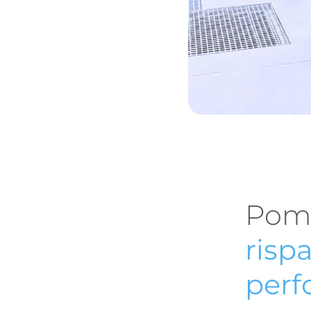
Pomp
risp
perf