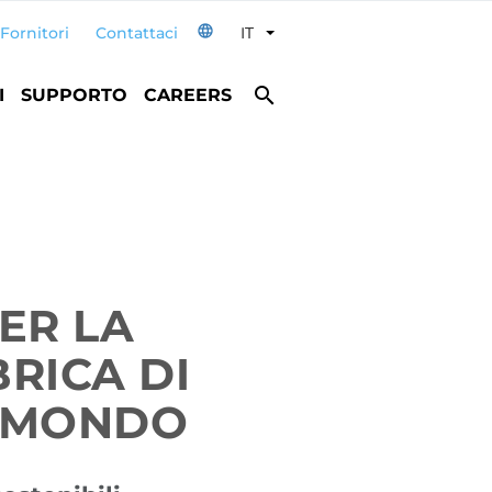
language
Fornitori
Contattaci
IT
Toggle Dropdown
search
I
SUPPORTO
CAREERS
ER LA
RICA DI
L MONDO