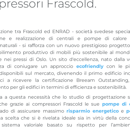
ressori Frascold.
azione tra Frascold ed ENRAD - società svedese special
one e realizzazione di centrali e pompe di calore
i naturali - si rafforza con un nuovo prestigioso progett
abilimento produttivo di mobili più sostenibile al mondo
ne nei pressi di Oslo. Un sito d'eccellenza, nato dalla v
za di coniugare un approccio
ecofriendly
con le p
disponibili sul mercato, divenendo il primo edificio ind
ci a ricevere la certificazione Breeam Outstanding,
to per gli edifici in termini di efficienza e sostenibilità.
ta a questa necessità che lo studio di progettazione si
he grazie ai compressori Frascold le sue
pompe di c
grado di assicurare massimo
risparmio energetico
e
p
a scelta che si è rivelata ideale sia in virtù della con
istema valoriale basato su rispetto per l’ambient