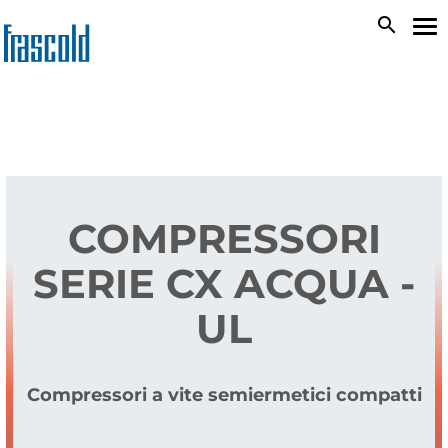
Salta
search
To
al
na
contenuto
principale
COMPRESSORI
SERIE CX ACQUA -
UL
Compressori a vite semiermetici compatti