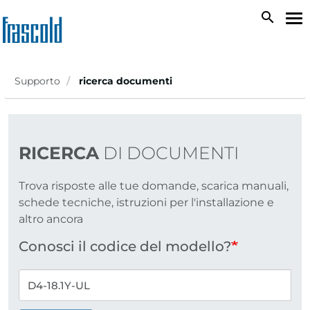
Salta
search
To
al
na
contenuto
principale
Supporto
ricerca documenti
RICERCA
DI DOCUMENTI
Trova risposte alle tue domande, scarica manuali,
schede tecniche, istruzioni per l'installazione e
altro ancora
Conosci il codice del modello?