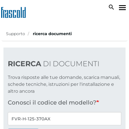
Salta
search
To
al
na
contenuto
principale
Supporto
ricerca documenti
RICERCA
DI DOCUMENTI
Trova risposte alle tue domande, scarica manuali,
schede tecniche, istruzioni per l'installazione e
altro ancora
Conosci il codice del modello?