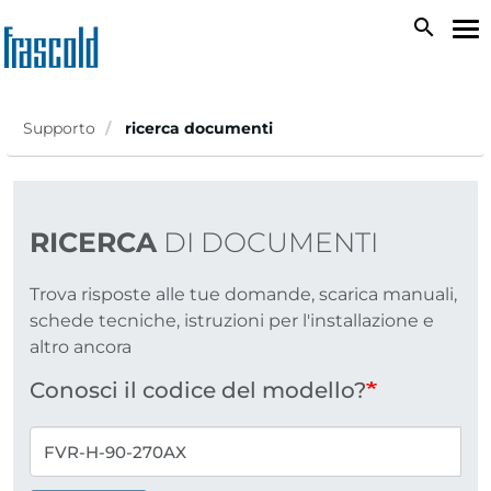
Salta
search
To
al
na
contenuto
principale
Supporto
ricerca documenti
RICERCA
DI DOCUMENTI
Trova risposte alle tue domande, scarica manuali,
schede tecniche, istruzioni per l'installazione e
altro ancora
Conosci il codice del modello?