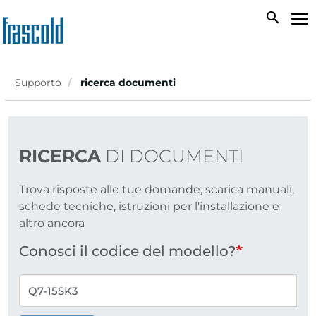
Salta
search
To
al
na
contenuto
principale
Supporto
ricerca documenti
RICERCA
DI DOCUMENTI
Trova risposte alle tue domande, scarica manuali,
schede tecniche, istruzioni per l'installazione e
altro ancora
Conosci il codice del modello?