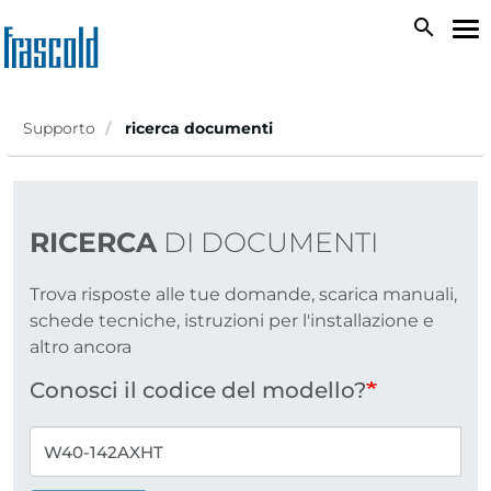
Salta
search
To
al
na
contenuto
principale
Supporto
ricerca documenti
RICERCA
DI DOCUMENTI
Trova risposte alle tue domande, scarica manuali,
schede tecniche, istruzioni per l'installazione e
altro ancora
Conosci il codice del modello?