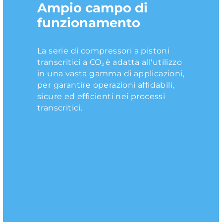
Ampio campo di
Sicurezza elevata
Basso trascinamento
Elevata pressione di
Design compatto e
Regolazione
funzionamento
dell'olio
arresto (PSS)
silenzioso
meccanica CapaFlex
TM
L'utilizzo del refrigerante naturale
CO
è garanzia di elevati standard di
La serie di compressori a pistoni
I compressori a pistoni transcritici
L'elevata standstill pressure (PSS)
I compressori a pistoni subcritici di
2
sicurezza ed affidabilità, grazie alle
transcritici a CO
Frascold sono progettati per
di tutti i compressori della serie CO
Frascold sono unici nella loro
è adatta all'utilizzo
Il sistema di controllo della
2
2
sue molteplici caratteristiche. Non
in una vasta gamma di applicazioni,
garantire un basso trascinamento
a pistoni transcritica permette di
leggerezza, compattezza e
capacità CapaFlex
, disponibile
TM
infiammabile e chimicamente
per garantire operazioni affidabili,
dell'olio, limitando al minimo le
gestire in modo corretto la
silenziosità, che ne permettono
esclusivamente sui compressori
inerte a basse concentrazioni, è
sicure ed efficienti nei processi
perdite e donando un'elevata
pressione a fermo impianto,
l'utilizzo in ampissimi campi
Frascold per applicazioni
caratterizzato da un bassissimo
transcritici.
protezione e lubrificazione di tutte
garantendo una perfetta
operativi ed anche in impianti di
transcritiche , permette di regolare
GWP e da ridotte emissioni
le parti in movimento. Questo è
manutenzione ed un veloce riavvio,
piccole dimensioni.
il passaggio della portata di
nell'atmosfera, per il pieno rispetto
garanzia di un funzionamento
senza dover ricorrere a sistemi
refrigerante CO
attraverso le luci di
dell'ambiente.
2
ottimale e di qualità, assicurando al
attivi o passivi.
aspirazione. L'alternanza di periodi
contempo la massima efficienza e
di apertura e di chiusura delle luci
le più elevate performance.
di aspirazione consente una
corretta parzializzazione del
compressore, garantendo un carico
ottimale ed evitando il più
possibile cicli on-off.