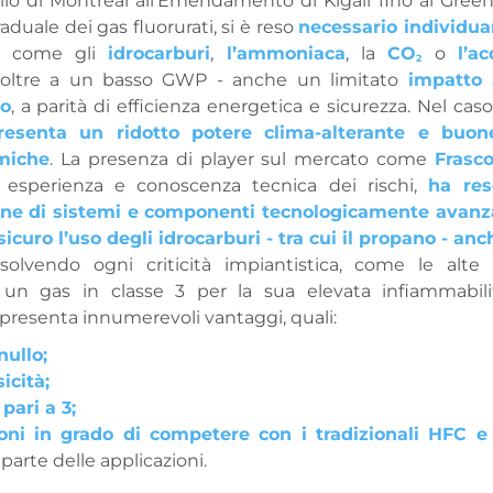
llo di Montreal all’Emendamento di Kigali fino al Green
aduale dei gas fluorurati, si è reso
necessario individua
, come gli
idrocarburi
,
l’ammoniaca
, la
CO
o
l’a
2
- oltre a un basso GWP - anche un limitato
impatto 
vo
, a parità di efficienza energetica e sicurezza. Nel cas
esenta un ridotto potere clima-alterante e buon
miche
. La presenza di player sul mercato come
Frasco
a esperienza e conoscenza tecnica dei rischi,
ha res
ione di sistemi e componenti tecnologicamente avanza
sicuro l’uso degli idrocarburi - tra cui il propano - anc
risolvendo ogni criticità impiantistica, come le alte p
un gas in classe 3 per la sua elevata infiammabil
esenta innumerevoli vantaggi, quali:
ullo;
icità;
ari a 3;
ioni in grado di competere con i tradizionali HFC 
arte delle applicazioni.