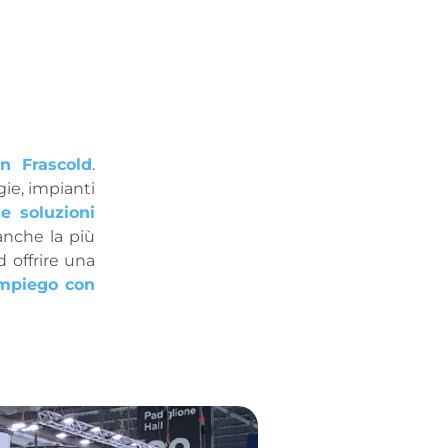
n Frascold
.
gie, impianti
ue soluzioni
anche la più
d offrire una
impiego con