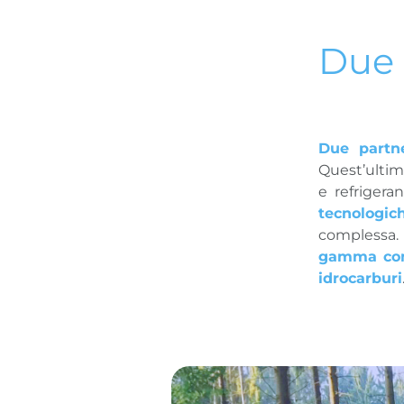
Due 
Due partn
Quest’ultima
e refrigera
tecnologic
complessa. N
gamma comp
idrocarburi