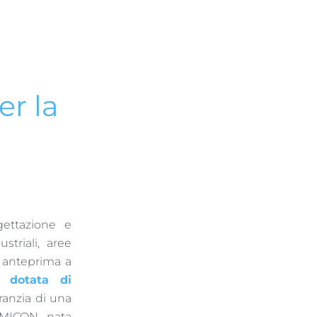
r la
gettazione e
striali, aree
n anteprima a
, dotata di
ranzia di una
EMICON, nata