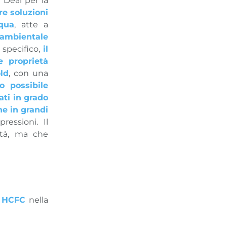
 Deal per la
re soluzioni
cqua
, atte a
ambientale
o specifico,
il
e proprietà
ld
, con una
o possibile
ti in grado
he in grandi
ressioni. Il
ità, ma che
e HCFC
nella