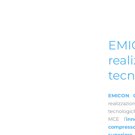
EMIC
real
tecn
EMICON C
realizzazio
tecnologich
MCE l’
inn
compresso
superiore 