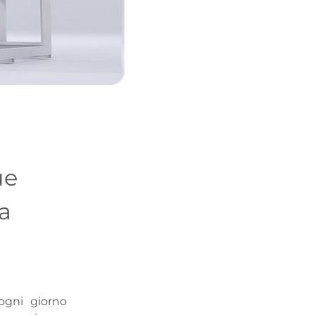
ue
ra
ogni giorno