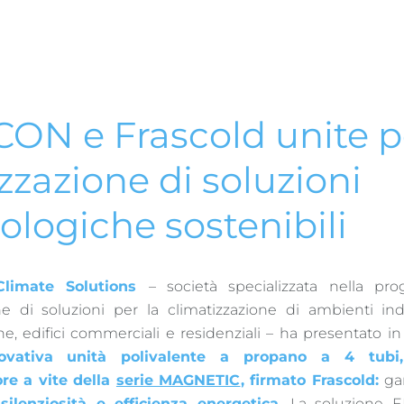
ON e Frascold unite pe
izzazione di soluzioni
ologiche sostenibili
limate Solutions
– società specializzata nella pro
ne di soluzioni per la climatizzazione di ambienti indu
e, edifici commerciali e residenziali – ha presentato i
ovativa unità polivalente a propano a 4 tubi
re a vite della
serie MAGNETIC
, firmato Frascold:
ga
silenziosità e efficienza energetica
. La soluzione 