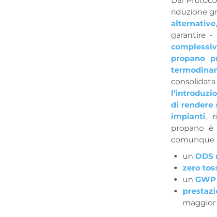
Dal Protoco
riduzione gr
alternative
garantire 
complessi
propano pr
termodina
consolidat
l’introduz
di rendere 
impianti
, 
propano è 
comunque pr
un
ODS n
zero toss
un
GWP p
prestaz
maggior p