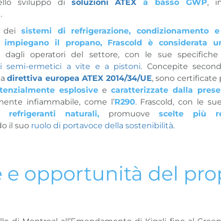
ello sviluppo di
soluzioni ATEX
a basso GWP
, i
.
o dei
sistemi di refrigerazione, condizionamento
 impiegano il propano,
Frascold è considerata u
dagli operatori del settore, con le sue specific
 semi-ermetici a vite e a pistoni
. Concepite second
la
direttiva europea ATEX 2014/34/UE
, sono certificate p
tenzialmente esplosive
e
caratterizzate dalla pres
mente infiammabile, come l’
R290
. Frascold, con le su
ui
refrigeranti naturali,
promuove
scelte più re
o il suo
ruolo di portavoce della sostenibilità
.
e e opportunità del pr