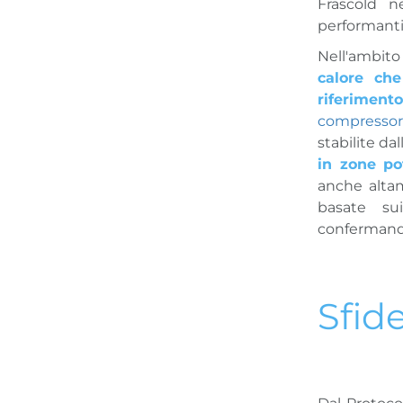
Frascold n
performanti
Nell'ambit
calore che
riferimento
compressori
stabilite dal
in zone po
anche alta
basate s
confermand
Sfid