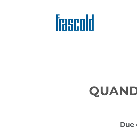
Salta
al
contenuto
principale
QUAND
Due 