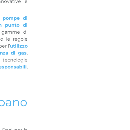
nnovative e
 e pompe di
n punto di
he gamme di
o le regole
er l’
utilizzo
enza di gas
,
e tecnologie
sponsabili
,
opano