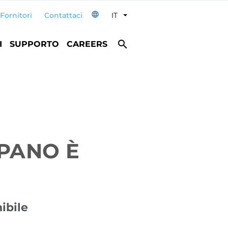
language
Fornitori
Contattaci
IT
Toggle Dropdown
search
I
SUPPORTO
CAREERS
PANO È
ibile